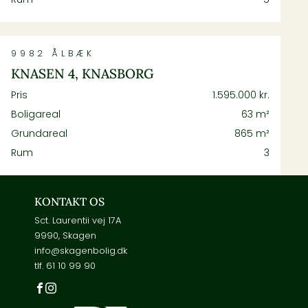
9982
ÅLBÆK
KNASEN 4, KNASBORG
Pris
1.595.000 kr.
Boligareal
63 m²
Grundareal
865 m²
Rum
3
KONTAKT OS
Sct. Laurentii vej 17A
9990, Skagen
info@skagenbolig.dk
tlf.
61 10 99 90