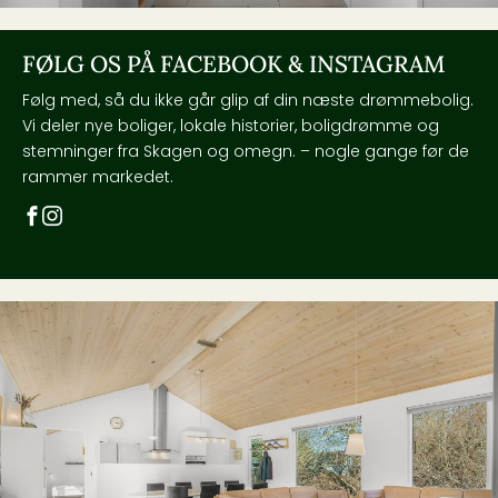
FØLG OS PÅ FACEBOOK & INSTAGRAM
Følg med, så du ikke går glip af din næste drømmebolig.
Vi deler nye boliger, lokale historier, boligdrømme og
stemninger fra Skagen og omegn. – nogle gange før de
rammer markedet.