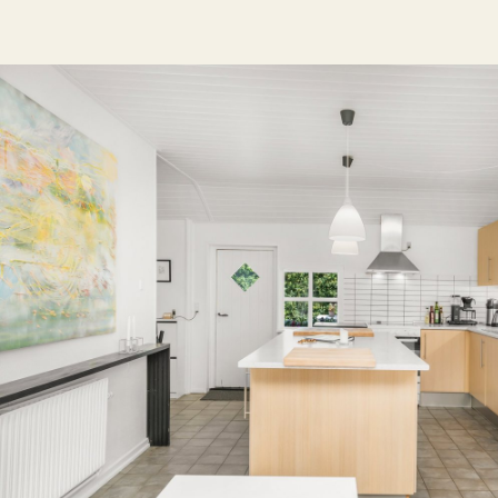
Huset har i alt 14 senge fordelt på 7 dobbeltværelser. Disse vær
soveafdelinger, hver i sin fløj af huset, og hver afdeling har s
badeværelse/toilet. Der er også et køkken med god plads, så 
sammen. I den ene ende af huset findes endda en separat lejl
sommerhus placeret med passende afstand fra hovedhuset 
og stor stue med udestue. Hertil diverse udhuse til praktisk o
keramikværksted med salgshus.
Hovedhuset rummer op til 18 personer med store opholdsrum 
er der boldbane, volleyballbane og udespa.
Ejendommen er ideel for en stor familie med plads til at udfors
interesser, til udlejning eller som en kombination af begge de
jagtmuligheden og potentialet for udstykning gør den til en s
eftertragtet naturområde.