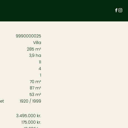
9990000025
Villa
285 m²
3,9 ha
11
4
1
70 m²
87 m²
53 m²
et
1920
/
1999
3.495.000 kr.
175.000 kr.