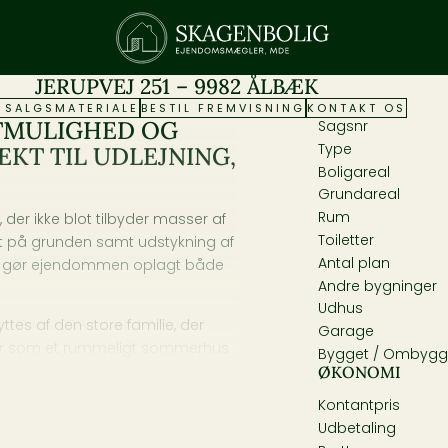
JERUPVEJ 251 – 9982 ÅLBÆK
L SALGSMATERIALE
BESTIL FREMVISNING
KONTAKT OS
TMULIGHED OG
Sagsnr
Type
KT TIL UDLEJNING,
Boligareal
Grundareal
Rum
er ikke blot tilbyder masser af
Toiletter
t på grunden samt udstykning af
Antal plan
te gør ejendommen oplagt både
Andre bygninger
Udhus
es af den store familie, der
Garage
ler som et rummeligt sommerhus
Bygget / Ombygg
ØKONOMI
Kontantpris
ilien eller udlejning til store
Udbetaling
nå havet og nyde strandlivet.