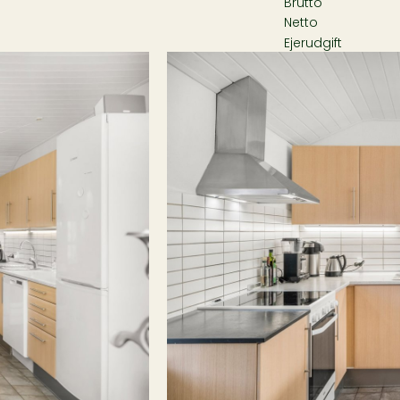
Brutto
elser er placeret i tre separate
Netto
in egen indgang og eget
Ejerudgift
flere personer kan lave mad
ighed. Herudover et separat
med to værelser, badeværelse
pbevaring samt et
og masser af plads. Udvendigt
ke og dyrke individuelle
le – samtidig med at
pændende investering i et